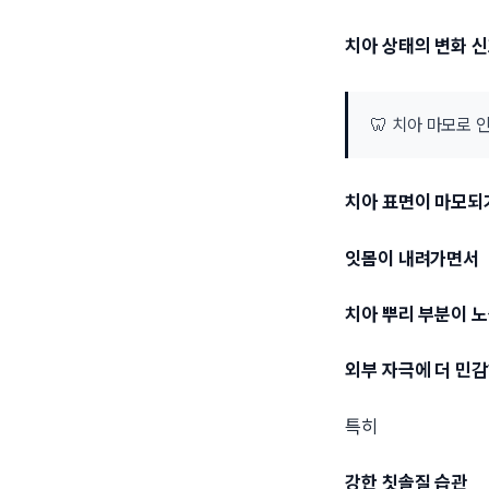
치아 상태의 변화 신
🦷 치아 마모로 
치아 표면이 마모되
잇몸이 내려가면서
치아 뿌리 부분이 
외부 자극에 더 민감
특히
강한 칫솔질 습관