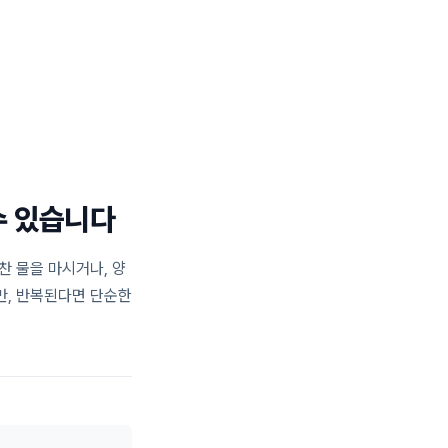
일반진료 센터
턱관절 센터
블로그
02.477.0028
수 있습니다
찬 물을 마시거나, 양
만, 반복된다면 단순한