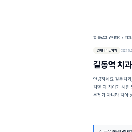
연세타이밍치과 소개
홈
›
블로그
›
연세타이밍치과
2026.
연세타이밍치과
길동역 치과
안녕하세요 길동치과,
치할 때 치아가 시린
문제가 아니라 치아 
이 글은
연세타이밍치