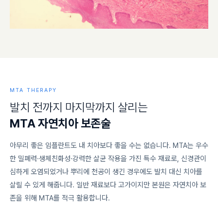
MTA THERAPY
발
치
전
까
지
마
지
막
까
지
살
리
는
M
T
A
자
연
치
아
보
존
술
아무리 좋은 임플란트도 내 치아보다 좋을 수는 없습니다. MTA는 우수
한 밀폐력·생체친화성·강력한 살균 작용을 가진 특수 재료로, 신경관이
심하게 오염되었거나 뿌리에 천공이 생긴 경우에도 발치 대신 치아를
살릴 수 있게 해줍니다. 일반 재료보다 고가이지만 본원은 자연치아 보
존을 위해 MTA를 적극 활용합니다.