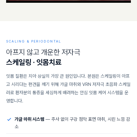
SCALING & PERIODONTAL
아
프
지
않
고
개
운
한
저
자
극
스
케
일
링
·
잇
몸
치
료
잇몸 질환은 치아 상실의 가장 큰 원인입니다. 본원은 스케일링이 아프
고 시리다는 편견을 깨기 위해 가글 마취와 VRN 저자극 초음파 스케일
러로 환자분의 통증을 세심하게 배려하는 안심 잇몸 케어 시스템을 운
영합니다.
가글 마취 시스템
— 주사 없이 구강 점막 표면 마취, 시린 느낌 감
소