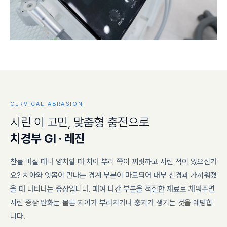
CERVICAL ABRASION
시
린
이
고
민
,
맞
춤
형
충
전
으
로
치
경
부
G
I
·
레
진
찬물 마실 때나 양치할 때 치아 뿌리 쪽이 찌릿하고 시린 적이 있으신가
요? 치아와 잇몸이 만나는 경계 부분이 마모되어 내부 신경과 가까워졌
을 때 나타나는 증상입니다. 패여 나간 부분을 적절한 재료로 채워주면
시린 증상 완화는 물론 치아가 부러지거나 충치가 생기는 것을 예방합
니다.