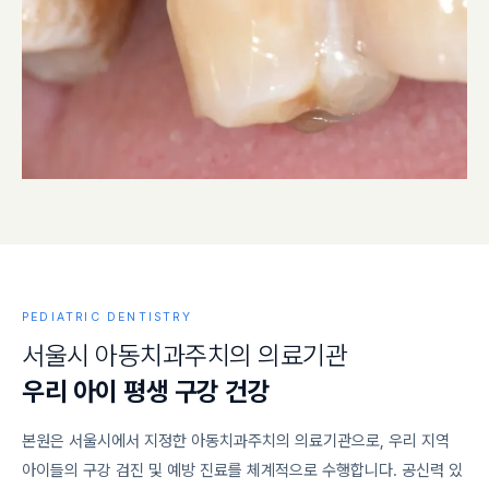
PEDIATRIC DENTISTRY
서
울
시
아
동
치
과
주
치
의
의
료
기
관
우
리
아
이
평
생
구
강
건
강
본원은 서울시에서 지정한 아동치과주치의 의료기관으로, 우리 지역
아이들의 구강 검진 및 예방 진료를 체계적으로 수행합니다. 공신력 있