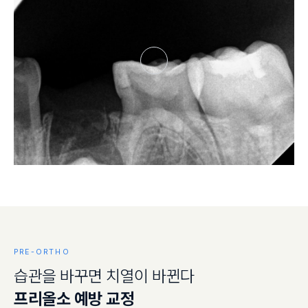
PRE-ORTHO
습
관
을
바
꾸
면
치
열
이
바
뀐
다
프
리
올
소
예
방
교
정