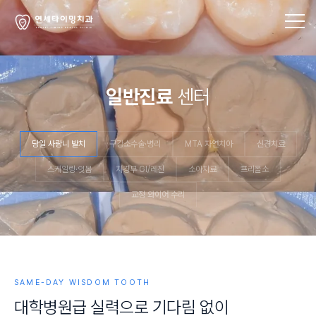
일반진료
센터
당일 사랑니 발치
구강소수술·병리
MTA 자연치아
신경치료
스케일링·잇몸
치경부 GI/레진
소아치료
프리올소
교정 와이어 수리
SAME-DAY WISDOM TOOTH
대
학
병
원
급
실
력
으
로
기
다
림
없
이