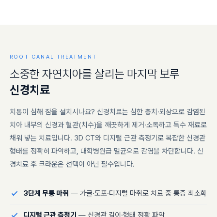
ROOT CANAL TREATMENT
소
중
한
자
연
치
아
를
살
리
는
마
지
막
보
루
신
경
치
료
치통이 심해 잠을 설치시나요? 신경치료는 심한 충치·외상으로 감염된
치아 내부의 신경과 혈관(치수)을 깨끗하게 제거·소독하고 특수 재료로
채워 넣는 치료입니다. 3D CT와 디지털 근관 측정기로 복잡한 신경관
형태를 정확히 파악하고, 대학병원급 멸균으로 감염을 차단합니다. 신
경치료 후 크라운은 선택이 아닌 필수입니다.
3단계 무통 마취
— 가글·도포·디지털 마취로 치료 중 통증 최소화
디지털 근관 측정기
— 신경관 길이·형태 정확 파악