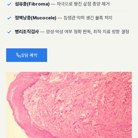
섬유종(Fibroma)
— 자극으로 뭉친 살점 종양 제거
점액낭종(Mucocele)
— 침샘관 막혀 생긴 물혹 처치
병리조직검사
— 양성·악성 여부 정확 판독, 최적 치료 방향 결정
상담 예약