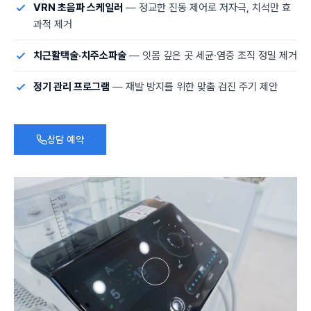
VRN 초음파 스케일러
— 정교한 진동 제어로 저자극, 치석만 효
과적 제거
치근활택술·치주소파술
— 잇몸 깊은 곳 세균·염증 조직 정밀 제거
정기 관리 프로그램
— 재발 방지를 위한 맞춤 검진 주기 제안
상담 예약