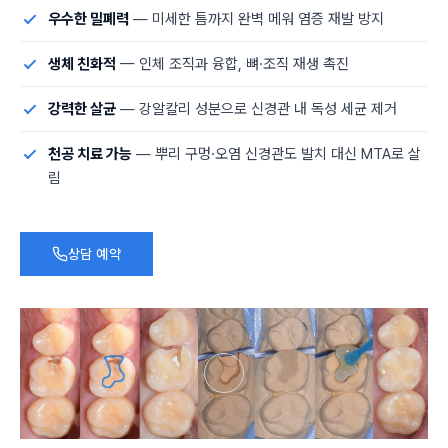
우수한 밀폐력
— 미세한 틈까지 완벽 메워 염증 재발 방지
생체 친화적
— 인체 조직과 융합, 뼈·조직 재생 촉진
강력한 살균
— 강알칼리 성분으로 신경관 내 독성 세균 제거
천공 치료 가능
— 뿌리 구멍·오염 신경관도 발치 대신 MTA로 살
림
상담 예약