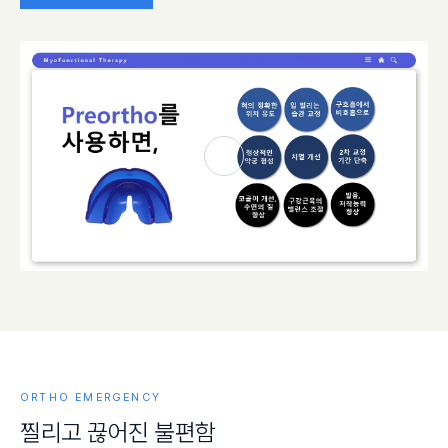
ORTHO EMERGENCY
찔
리
고
끊
어
진
불
편
함