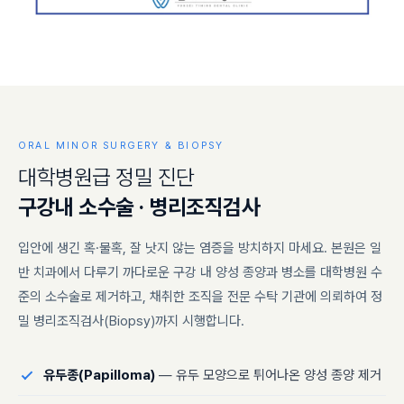
ORAL MINOR SURGERY & BIOPSY
대
학
병
원
급
정
밀
진
단
구
강
내
소
수
술
·
병
리
조
직
검
사
입안에 생긴 혹·물혹, 잘 낫지 않는 염증을 방치하지 마세요. 본원은 일
반 치과에서 다루기 까다로운 구강 내 양성 종양과 병소를 대학병원 수
준의 소수술로 제거하고, 채취한 조직을 전문 수탁 기관에 의뢰하여 정
밀 병리조직검사(Biopsy)까지 시행합니다.
유두종(Papilloma)
— 유두 모양으로 튀어나온 양성 종양 제거