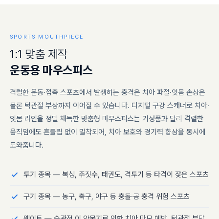
SPORTS MOUTHPIECE
1
:
1
맞
춤
제
작
운
동
용
마
우
스
피
스
격렬한 운동·접촉 스포츠에서 발생하는 충격은 치아 파절·잇몸 손상은
물론 턱관절 부상까지 이어질 수 있습니다. 디지털 구강 스캐너로 치아·
잇몸 라인을 정밀 채득한 맞춤형 마우스피스는 기성품과 달리 격렬한
움직임에도 흔들림 없이 밀착되어, 치아 보호와 경기력 향상을 동시에
도와줍니다.
투기 종목 — 복싱, 주짓수, 태권도, 격투기 등 타격이 잦은 스포츠
구기 종목 — 농구, 축구, 야구 등 충돌·공 충격 위험 스포츠
웨이트 — 습관적 이 악물기로 인한 치아 마모 예방, 턱관절 부담