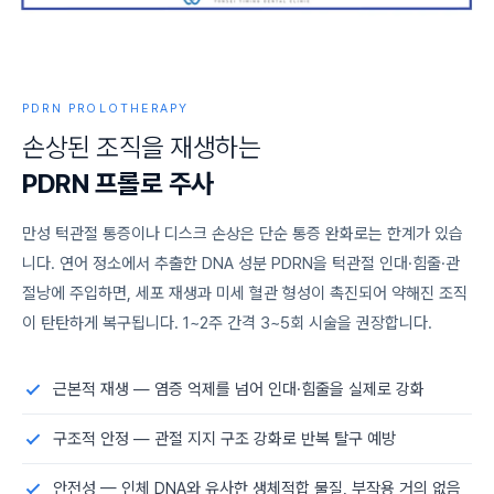
PDRN PROLOTHERAPY
손
상
된
조
직
을
재
생
하
는
P
D
R
N
프
롤
로
주
사
만성 턱관절 통증이나 디스크 손상은 단순 통증 완화로는 한계가 있습
니다. 연어 정소에서 추출한 DNA 성분 PDRN을 턱관절 인대·힘줄·관
절낭에 주입하면, 세포 재생과 미세 혈관 형성이 촉진되어 약해진 조직
이 탄탄하게 복구됩니다. 1~2주 간격 3~5회 시술을 권장합니다.
근본적 재생 — 염증 억제를 넘어 인대·힘줄을 실제로 강화
구조적 안정 — 관절 지지 구조 강화로 반복 탈구 예방
안전성 — 인체 DNA와 유사한 생체적합 물질, 부작용 거의 없음