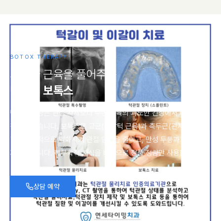
BOTOX THERAPY
과
부
하
근
육
을
풀
어
주
는
턱
관
절
보
톡
스
턱관절 통증은 관절 자체보다 주변 근육의 과도한 긴장에서 비롯되는
경우가 많습니다. 보톡스로 교근(사각턱 근육)과 측두근(관자놀이)의
힘을 일시적으로 약화시켜 관절 압력을 줄이고, 만성 두통과 편두통까
지 개선합니다. 해부학적 지식을 바탕으로 정품·정량만 사용합니다.
상담 예약