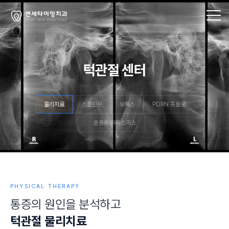
턱관절 센터
물리치료
스플린트
보톡스
PDRN 프롤로
운동용 마우스피스
PHYSICAL THERAPY
통
증
의
원
인
을
분
석
하
고
턱
관
절
물
리
치
료