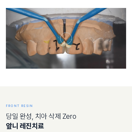
FRONT RESIN
당
일
완
성
,
치
아
삭
제
Z
e
r
o
앞
니
레
진
치
료