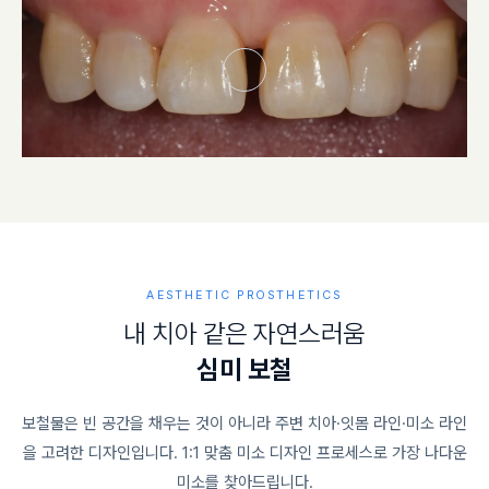
AESTHETIC PROSTHETICS
내
치
아
같
은
자
연
스
러
움
심
미
보
철
보철물은 빈 공간을 채우는 것이 아니라 주변 치아·잇몸 라인·미소 라인
을 고려한 디자인입니다. 1:1 맞춤 미소 디자인 프로세스로 가장 나다운
미소를 찾아드립니다.