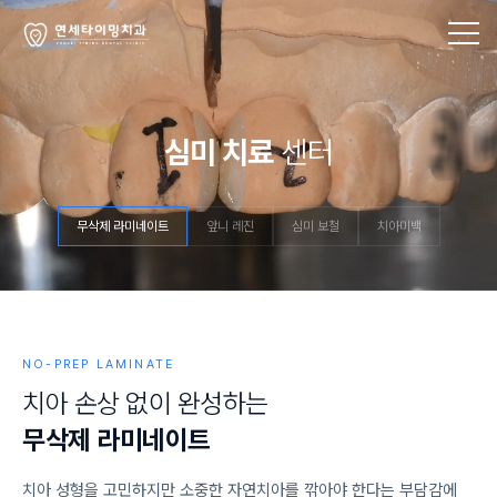
심미 치료
센터
무삭제 라미네이트
앞니 레진
심미 보철
치아미백
NO-PREP LAMINATE
치
아
손
상
없
이
완
성
하
는
무
삭
제
라
미
네
이
트
치아 성형을 고민하지만 소중한 자연치아를 깎아야 한다는 부담감에