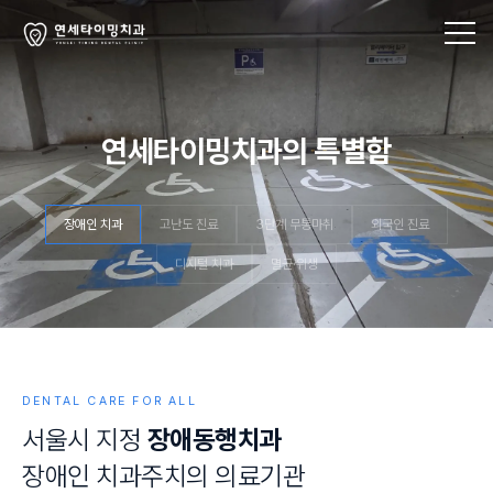
연세타이밍치과의 특별함
장애인 치과
고난도 진료
3단계 무통마취
외국인 진료
디지털 치과
멸균·위생
DENTAL CARE FOR ALL
서
울
시
지
정
장
애
동
행
치
과
장
애
인
치
과
주
치
의
의
료
기
관