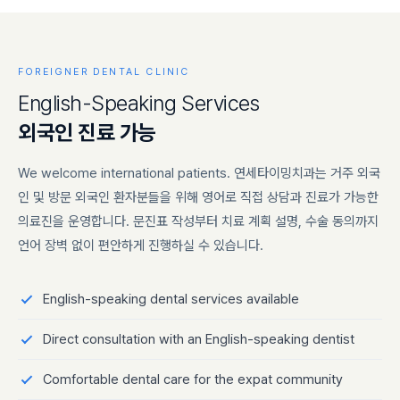
FOREIGNER DENTAL CLINIC
E
n
g
l
i
s
h
-
S
p
e
a
k
i
n
g
S
e
r
v
i
c
e
s
외
국
인
진
료
가
능
We welcome international patients. 연세타이밍치과는 거주 외국
인 및 방문 외국인 환자분들을 위해 영어로 직접 상담과 진료가 가능한
의료진을 운영합니다. 문진표 작성부터 치료 계획 설명, 수술 동의까지
언어 장벽 없이 편안하게 진행하실 수 있습니다.
English-speaking dental services available
Direct consultation with an English-speaking dentist
Comfortable dental care for the expat community