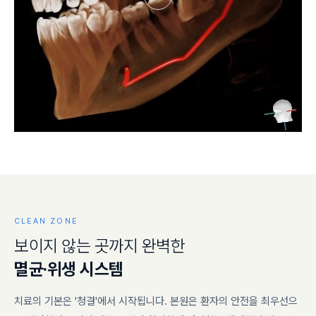
CLEAN ZONE
보
이
지
않
는
곳
까
지
완
벽
한
멸
균
·
위
생
시
스
템
치료의 기본은 '청결'에서 시작됩니다. 본원은 환자의 안전을 최우선으