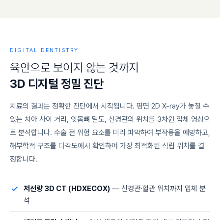
DIGITAL DENTISTRY
육
안
으
로
보
이
지
않
는
것
까
지
3
D
디
지
털
정
밀
진
단
치료의 결과는 정확한 진단에서 시작됩니다. 평면 2D X-ray가 놓칠 수
있는 치아 사이 거리, 잇몸뼈 밀도, 신경관의 위치를 3차원 입체 영상으
로 분석합니다. 수술 전 위험 요소를 미리 파악하여 부작용을 예방하고,
해부학적 구조를 다각도에서 확인하여 가장 최적화된 식립 위치를 결
정합니다.
저선량 3D CT (HDXECOX)
— 신경관·혈관 위치까지 입체 분
석