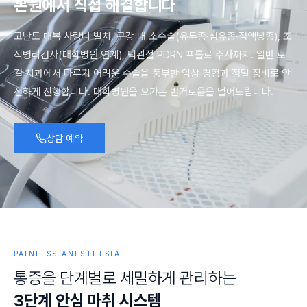
본
원
에
서
직
접
해
결
합
니
다
고난도 매복 사랑니 발치, 구강 내 소수술(유두종·섬유종·점액낭종), 조
직병리검사(대학병원 연계), 턱관절 PDRN 프롤로 주사까지. 일반 로
컬 치과에서 다루기 어려운 수술을 풍부한 임상 경험과 정밀 장비로 안
전하게 진행합니다. 대학병원을 오가는 번거로움을 덜어드립니다.
상담 예약
PAINLESS ANESTHESIA
통
증
을
단
계
별
로
세
밀
하
게
관
리
하
는
3
단
계
안
심
마
취
시
스
템