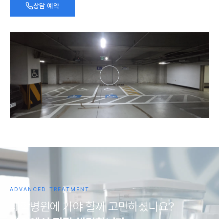
상담 예약
ADVANCED TREATMENT
대
학
병
원
에
가
야
할
까
고
민
하
셨
나
요
?