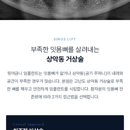
SINUS LIFT
부
족
한
잇
몸
뼈
를
살
려
내
는
상
악
동
거
상
술
윗어금니 임플란트는 잇몸뼈가 얇거나 상악동(공기 주머니)이 내려와
공간이 부족한 경우가 많습니다. 본원은 고난도 상악동 거상술로 부족
한 뼈를 채우고 안전하게 임플란트를 식립합니다. 환자분의 잇몸뼈 잔
존량에 따라 2가지 접근법을 선택합니다.
Crestal Approach