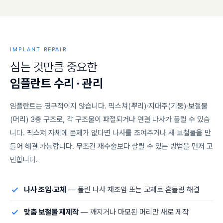
IMPLANT REPAIR
심
는
것
만
큼
중
요
한
임
플
란
트
수
리
·
관
리
임플란트는 영구적이지 않습니다. 픽스쳐(뿌리)·지대주(기둥)·보철물
(머리) 3층 구조로, 각 구조물이 파절되거나 연결 나사가 풀릴 수 있습
니다. 픽스쳐 자체에 문제가 없다면 나사를 조여주거나 새 보철물을 만
들어 해결 가능합니다. 무조건 재수술보다 살릴 수 있는 방법을 먼저 고
민합니다.
나사 조임·교체
— 풀린 나사 재조임 또는 교체로 흔들림 해결
맞춤 보철물 재제작
— 깨지거나 마모된 머리만 새로 제작