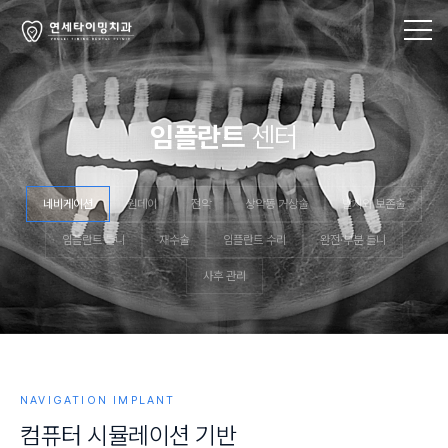
임플란트
센터
네비게이션
원데이
전악
상악동 거상술
발치와 보존술
임플란트 틀니
재수술
임플란트 수리
완전·부분 틀니
사후 관리
NAVIGATION IMPLANT
컴
퓨
터
시
뮬
레
이
션
기
반