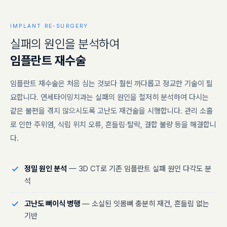
IMPLANT RE-SURGERY
실
패
의
원
인
을
분
석
하
여
임
플
란
트
재
수
술
임플란트 재수술은 처음 심는 것보다 훨씬 까다롭고 정교한 기술이 필
요합니다. 연세타이밍치과는 실패의 원인을 철저히 분석하여 다시는
같은 불편을 겪지 않으시도록 고난도 재건술을 시행합니다. 관리 소홀
로 인한 주위염, 식립 위치 오류, 흔들림·탈락, 결합 불량 등을 해결합니
다.
정밀 원인 분석
— 3D CT로 기존 임플란트 실패 원인 다각도 분
석
고난도 뼈이식 병행
— 소실된 잇몸뼈 충분히 재건, 흔들림 없는
기반