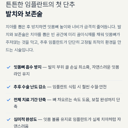
튼
튼
한
임
플
란
트
의
첫
단
추
발
치
와
보
존
술
치아를 뽑은 후 방치하면 잇몸뼈 높이와 너비가 급격히 줄어듭니다. 발
치와 보존술은 치아를 뽑은 빈 공간에 미리 골이식재를 채워 잇몸뼈가
주저앉는 것을 막고, 추후 임플란트가 단단히 고정될 최적의 환경을 만
드는 시술입니다.
잇몸뼈 흡수 방지
— 발치 부위 골 손실 최소화, 자연스러운 잇몸
라인 유지
추후 수술 난도 감소
— 임플란트 식립 시 훨씬 수월·안전
전체 치료 기간 단축
— 뼈 차오르는 속도 도움, 보철 완성까지 단
축
심미적 완성도
— 잇몸 볼륨 유지로 임플란트가 실제 치아처럼 자
연스러움