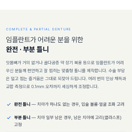
COMPLETE & PARTIAL DENTURE
임
플
란
트
가
어
려
운
분
을
위
한
완
전
·
부
분
틀
니
잇몸뼈가 거의 없거나 골다공증 약 장기 복용 등으로 임플란트가 어려
우신 분들께 편안하고 잘 씹히는 맞춤형 틀니를 제작합니다. 수술 부담
은 덜고 씹는 즐거움은 그대로 되찾아 드립니다. 여러 번의 인상 채득과
교합 측정으로 0.1mm 오차까지 세심하게 조정합니다.
완전 틀니
— 치아가 하나도 없는 경우, 입술 볼륨·얼굴 조화 고려
부분 틀니
— 치아 일부 남은 경우, 남은 치아에 고리(클라스프)
고정