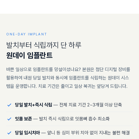
ONE-DAY IMPLANT
발
치
부
터
식
립
까
지
단
하
루
원
데
이
임
플
란
트
바쁜 일상으로 임플란트를 망설이셨나요? 본원은 첨단 디지털 장비를
활용하여 내원 당일 발치와 동시에 임플란트를 식립하는 원데이 시스
템을 운영합니다. 치료 기간은 줄이고 일상 복귀는 앞당겨 드립니다.
당일 발치+즉시 식립
— 전체 치료 기간 2~3개월 이상 단축
잇몸 보존
— 발치 즉시 식립으로 잇몸뼈 흡수 최소화
당일 임시치아
— 앞니 등 심미 부위 치아 없이 지내는 불편 해결