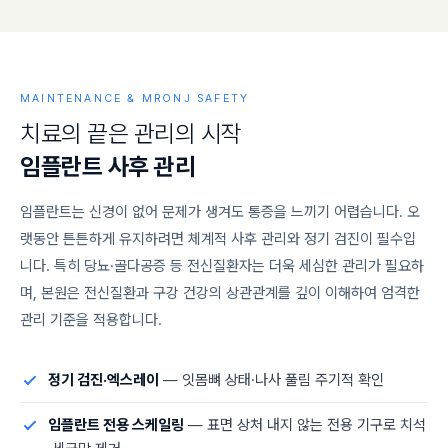
MAINTENANCE & MRONJ SAFETY
치
료
의
끝
은
관
리
의
시
작
임
플
란
트
사
후
관
리
임플란트는 신경이 없어 문제가 생겨도 통증을 느끼기 어렵습니다. 오
랫동안 튼튼하게 유지하려면 체계적 사후 관리와 정기 검진이 필수입
니다. 특히 당뇨·골다공증 등 전신질환자는 더욱 세심한 관리가 필요하
며, 본원은 전신질환과 구강 건강의 상관관계를 깊이 이해하여 엄격한
관리 기준을 적용합니다.
정기 검진·엑스레이
— 잇몸뼈 상태·나사 풀림 주기적 확인
임플란트 전용 스케일링
— 표면 상처 내지 않는 전용 기구로 치석