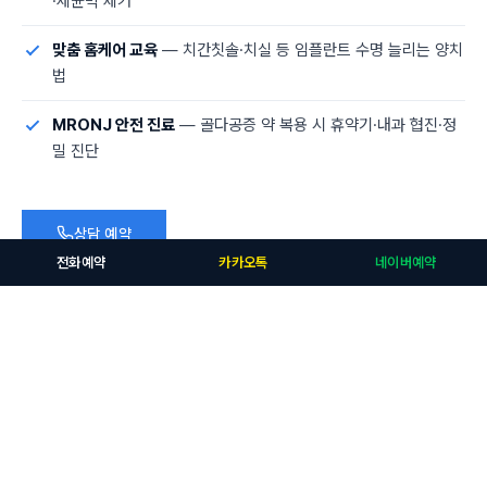
·세균막 제거
맞춤 홈케어 교육
— 치간칫솔·치실 등 임플란트 수명 늘리는 양치
법
MRONJ 안전 진료
— 골다공증 약 복용 시 휴약기·내과 협진·정
밀 진단
상담 예약
전화예약
카카오톡
네이버예약