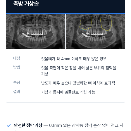
측방 거상술
대상
잇몸뼈가 약 4mm 이하로 매우 얇은 경우
방법
잇몸 측면에 작은 창을 내어 넓은 부위의 점막을
거상
특징
난도가 매우 높으나 광범위한 뼈 이식에 효과적
결과
거상과 동시에 임플란트 식립 가능
안전한 점막 거상
— 0.1mm 얇은 상악동 점막 손상 없이 정교 시