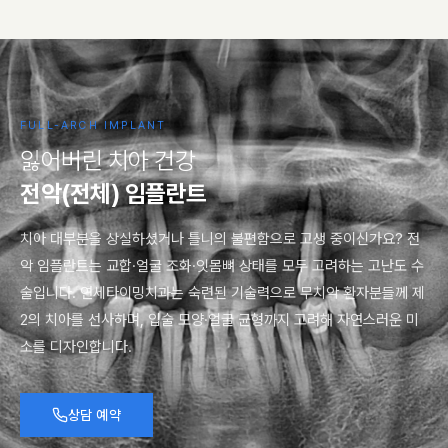
FULL-ARCH IMPLANT
잃
어
버
린
치
아
건
강
전
악
(
전
체
)
임
플
란
트
치아 대부분을 상실하셨거나 틀니의 불편함으로 고생 중이신가요? 전
악 임플란트는 교합·얼굴 조화·잇몸뼈 상태를 모두 고려하는 고난도 수
술입니다. 연세타이밍치과는 숙련된 기술력으로 무치악 환자분들께 제
2의 치아를 선사하며, 입술 모양·얼굴 균형까지 고려해 자연스러운 미
소를 디자인합니다.
상담 예약