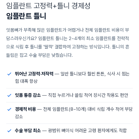
임
플
란
트
고
정
력
+
틀
니
경
제
성
임
플
란
트
틀
니
잇몸뼈가 부족해 많은 임플란트가 어렵거나 전체 임플란트 비용이 부
담스러우신가요? 임플란트 틀니는 2~4개의 최소 임플란트를 전략적
으로 식립 후 틀니를 '딸깍' 결합하여 고정하는 방식입니다. 틀니의 흔
들림은 잡고 수술 부담은 낮췄습니다.
뛰어난 고정력·저작력
— 일반 틀니보다 훨씬 튼튼, 식사 시 씹는
힘 대폭 향상
잇몸 통증 감소
— 직접 누르거나 쓸림 적어 장시간 착용도 편안
경제적 비용
— 전체 임플란트(8~10개) 대비 식립 개수 적어 부담
감소
수술 부담 최소
— 광범위 뼈이식 어려운 고령 환자에게도 적합