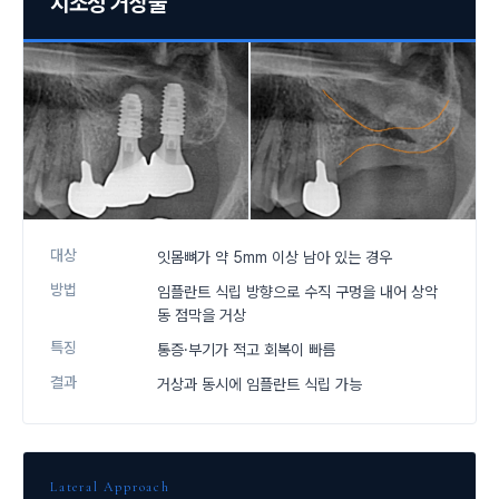
치조정 거상술
대상
잇몸뼈가 약 5mm 이상 남아 있는 경우
방법
임플란트 식립 방향으로 수직 구멍을 내어 상악
동 점막을 거상
특징
통증·부기가 적고 회복이 빠름
결과
거상과 동시에 임플란트 식립 가능
Lateral Approach