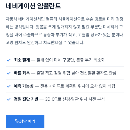
네
비
게
이
션
임
플
란
트
자동차 네비게이션처럼 컴퓨터 시뮬레이션으로 수술 경로를 미리 결정
하는 방식입니다. 잇몸을 크게 절개하지 않고 필요 부분만 미세하게 구
멍을 내어 수술하므로 통증과 부기가 적고, 고혈압·당뇨가 있는 분이나
고령 환자도 안심하고 치료받으실 수 있습니다.
최소 절개
— 절개 없이 미세 구멍만, 통증·부기 최소화
빠른 회복
— 출혈 적고 감염 위험 낮아 전신질환 환자도 안심
예측 가능성
— 전용 가이드로 계획된 위치에 오차 없이 식립
정밀 진단 기반
— 3D CT로 신경·혈관 위치 사전 분석
상담 예약