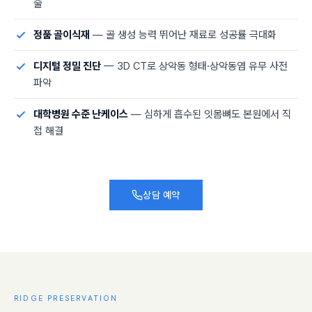
술
정품 골이식재
— 골 생성 능력 뛰어난 재료로 성공률 극대화
디지털 정밀 진단
— 3D CT로 상악동 형태·상악동염 유무 사전
파악
대학병원 수준 난케이스
— 심하게 흡수된 잇몸뼈도 본원에서 직
접 해결
상담 예약
RIDGE PRESERVATION