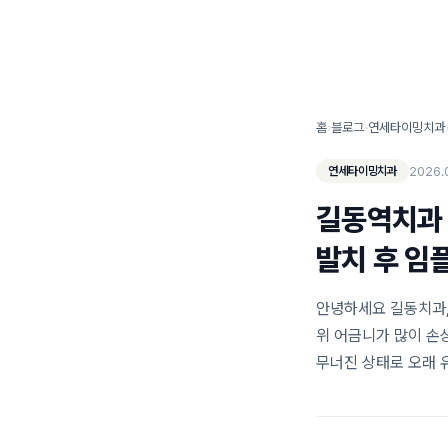
연세타이밍치과 소개
홈
›
블로그
›
연세타이밍치과
2026.
연세타이밍치과
길동역치과 
발치 후 임
안녕하세요 길동치과,
위 어금니가 많이 손
무너진 상태로 오래 