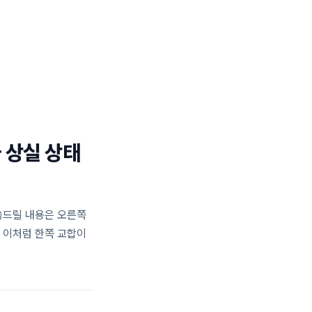
일반진료 센터
턱관절 센터
블로그
02.477.0028
 상실 상태
씀드릴 내용은 오른쪽
 이처럼 한쪽 교합이