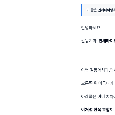
이 글은
연세타이밍치
안녕하세요
길동치과,
연세타이
이번 길동역치과,
오른쪽 위 어금니가
아래쪽은 이미 치아
이처럼 한쪽 교합이