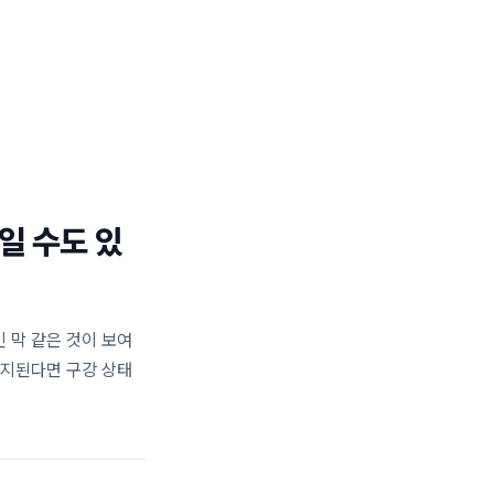
일반진료 센터
턱관절 센터
블로그
02.477.0028
일 수도 있
인 막 같은 것이 보여
유지된다면 구강 상태