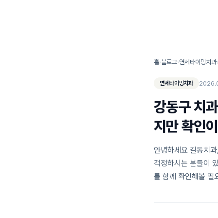
연세타이밍치과 소개
홈
›
블로그
›
연세타이밍치과
2026.
연세타이밍치과
강동구 치과
지만 확인이
안녕하세요 길동치과, 
걱정하시는 분들이 있
를 함께 확인해볼 필요