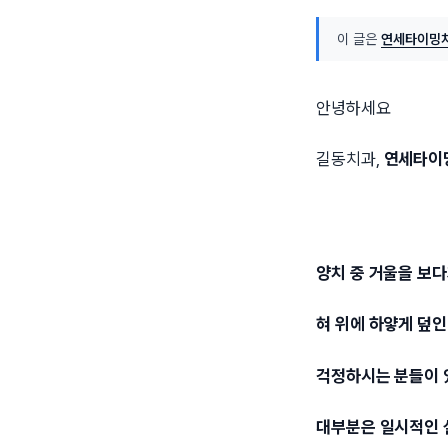
이 글은
연세타이밍치
안녕하세요
길동치과,
연세타이
양치 중 거울을 보
혀 위에 하얗게 덮인
걱정하시는 분들이 
대부분은 일시적인 