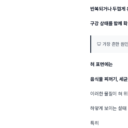
반복되거나 두껍게
구강 상태를 함께 
🦷 가장 흔한 원
혀 표면에는
음식물 찌꺼기, 세균
이러한 물질이 혀 위
하얗게 보이는 설태 
특히