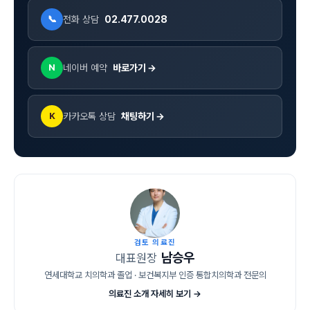
전화 상담
02.477.0028
📞
네이버 예약
바로가기 →
N
카카오톡 상담
채팅하기 →
K
검토 의료진
남승우
대표원장
연세대학교 치의학과 졸업 · 보건복지부 인증 통합치의학과 전문의
의료진 소개 자세히 보기 →