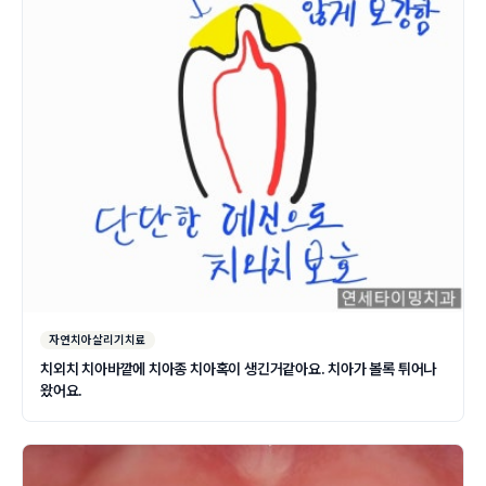
자연치아살리기치료
치외치 치아바깥에 치아종 치아혹이 생긴거같아요. 치아가 볼록 튀어나
왔어요.