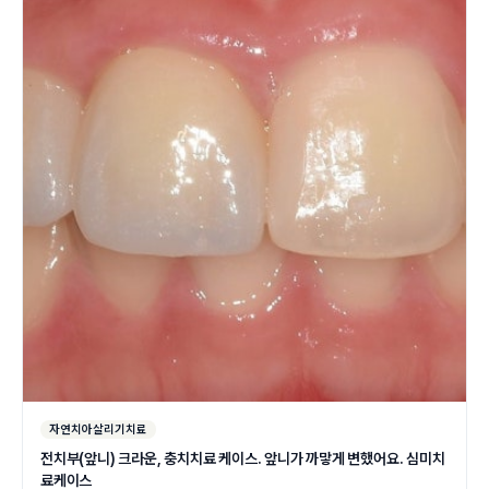
자연치아살리기치료
전치부(앞니) 크라운, 충치치료 케이스. 앞니가 까맣게 변했어요. 심미치
료케이스