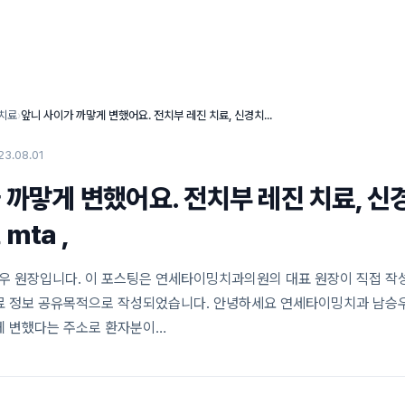
연세타이밍치과의 특별함
임플란트 센터
심미 치료 센터
치료
›
앞니 사이가 까맣게 변했어요. 전치부 레진 치료, 신경치료 피하여 신경보호 mta ,
23.08.01
 까맣게 변했어요. 전치부 레진 치료, 신
mta ,
 원장입니다. 이 포스팅은 연세타이밍치과의원의 대표 원장이 직접 작
료 정보 공유목적으로 작성되었습니다. 안녕하세요 연세타이밍치과 남승우
게 변했다는 주소로 환자분이…