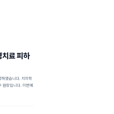
일반진료 센터
턱관절 센터
블로그
02.477.0028
경치료 피하
성하였습니다. 치의학
 원장입니다. 이번에