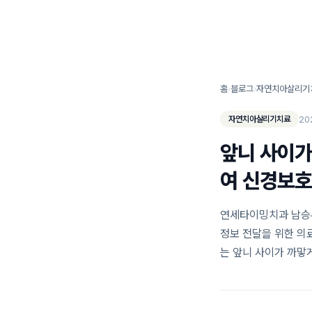
연세타이밍치과 소개
홈
›
블로그
›
자연치아살리기
20
자연치아살리기치료
앞니 사이가
여 신경보호 
연세타이밍치과 남승우
정보 전달을 위한 의
는 앞니 사이가 까맣