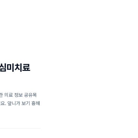
일반진료 센터
턱관절 센터
블로그
02.477.0028
 심미치료
한 의료 정보 공유목
. 앞니가 보기 흉해