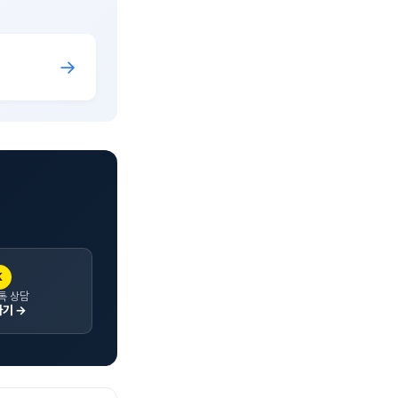
→
K
톡 상담
기 →