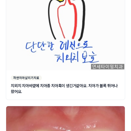
자연치아살리기치료
치외치 치아바깥에 치아종 치아혹이 생긴거같아요. 치아가 볼록 튀어나
왔어요.