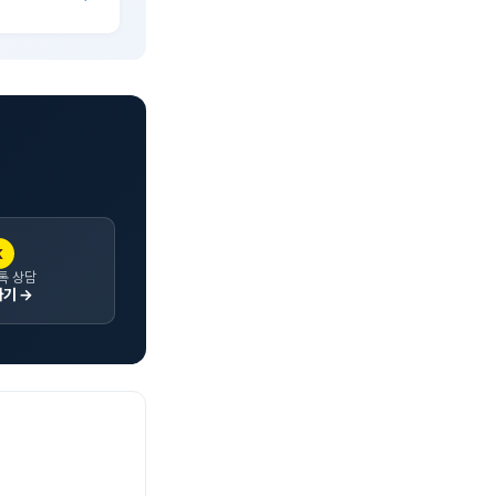
K
톡 상담
기 →