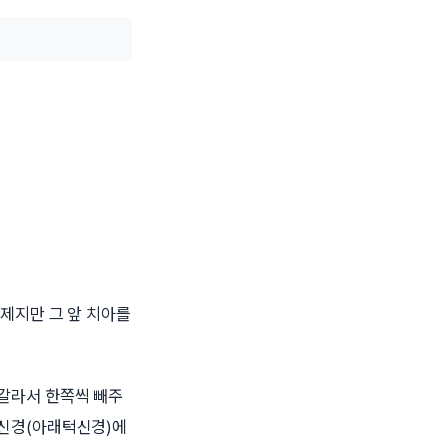
제지만 그 앞 치아를
갈라서 한쪽씩 빼주
조신경(아래턱신경)에