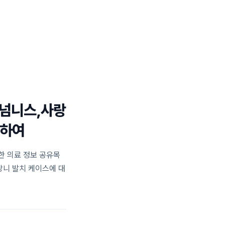
일반진료 센터
턱관절 센터
블로그
02.477.0028
,넘니스,사랑
대하여
한 의료 정보 공유목
니 발치 케이스에 대