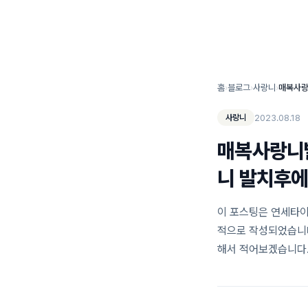
연세타이밍치과 소개
홈
›
블로그
›
사랑니
›
2023.08.18
사랑니
매복사랑니발
니 발치후에
이 포스팅은 연세타이
적으로 작성되었습니다
해서 적어보겠습니다.