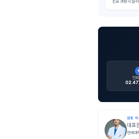
진료 과정·시설·
전화
02.47
검토 
대표
연세대학