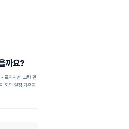
일반진료 센터
턱관절 센터
블로그
02.477.0028
있을까요?
 치료이지만, 고령 환
상이 되면 일정 기준을