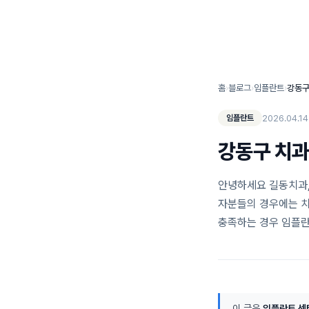
연세타이밍치과 소개
홈
›
블로그
›
임플란트
›
2026.04.14
임플란트
강동구 치과
안녕하세요 길동치과,
자분들의 경우에는 치
충족하는 경우 임플란
이 글은
임플란트 센